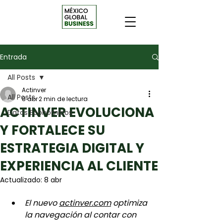
Entrada
All Posts
Actinver
All Posts
8 abr
2 min de lectura
ACTINVER EVOLUCIONA
Datos Económicos
Y FORTALECE SU
ESTRATEGIA DIGITAL Y
EXPERIENCIA AL CLIENTE
Actualizado:
8 abr
El nuevo 
actinver.com
 optimiza 
la navegación al contar con 