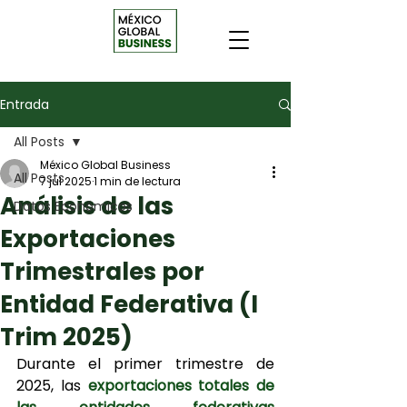
Entrada
All Posts
México Global Business
All Posts
7 jul 2025
1 min de lectura
Análisis de las
Datos Económicos
Exportaciones
Trimestrales por
Entidad Federativa (I
Trim 2025)
Durante el primer trimestre de 
2025, las 
exportaciones totales de 