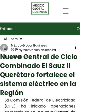
Entrada
All Posts
México Global Business
All Posts
27 may 2025
2 min de lectura
Nueva Central de Ciclo
Datos Económicos
Combinado El Sauz II
Querétaro fortalece el
sistema eléctrico en la
Región
La Comisión Federal de Electricidad 
(CFE) ha iniciado operaciones 